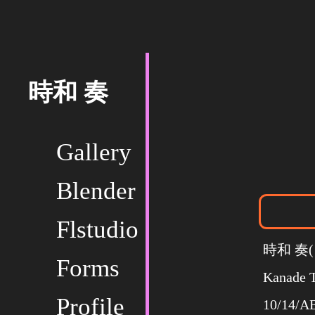
時和 奏
Gallery
Blender
Flstudio
時和 奏
Forms
Kanade 
Profile
10/14/