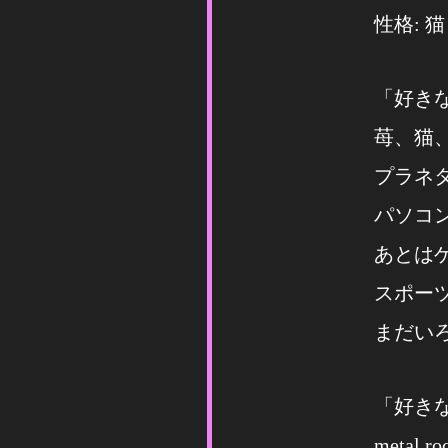
性格: 猫
「好き
苺、猫
プラネ
パソコ
あとは
スポー
まだい
「好き
metal,ro