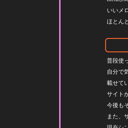
いいメ
ほとん
普段使
自分で
載せて
サイト
今後も
また、
現在シ