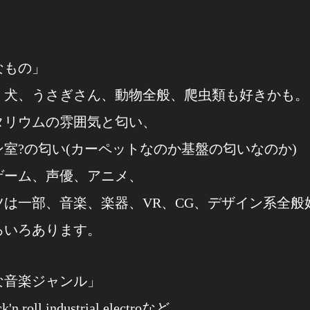
なもの」
、犬、うさぎさん、動物全般、爬虫類も好きかも。
タリウムの雰囲気と匂い、
ン室?の匂い(カーペットなのか基盤の匂いなのか)
ゲーム、声優、アニメ、
ツは一部、音楽、楽器、VR、CG、デザイン系全般
ろいろあります。
な音楽ジャンル」
ck'n roll,industrial,electroなど